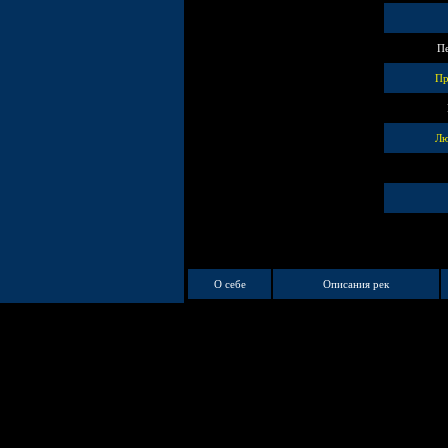
Пе
Пр
Лю
О себе
Описания рек