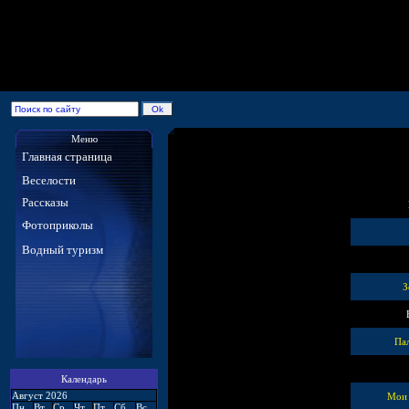
Меню
Главная страница
Веселости
Рассказы
Фотоприколы
Водный туризм
З
Па
Календарь
Август 2026
Мои 
Пн
Вт
Ср
Чт
Пт
Сб
Вс