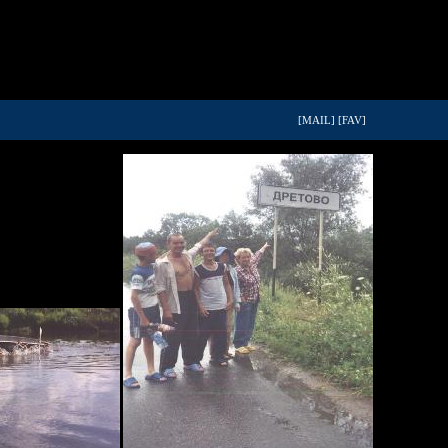
[MAIL]
[FAV]