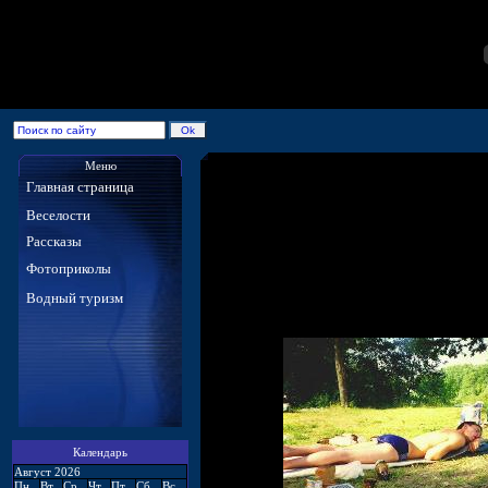
Меню
Главная страница
Веселости
Рассказы
Фотоприколы
Водный туризм
Календарь
Август 2026
Пн
Вт
Ср
Чт
Пт
Сб
Вс