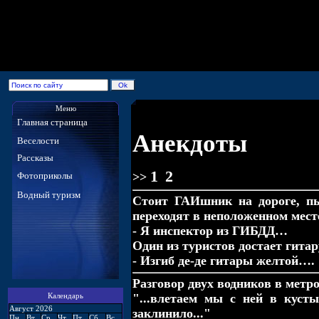
Меню
Главная страница
Анекдоты
Веселости
Рассказы
1
2
>>
Фотоприколы
Водный туризм
Стоит ГАИшник на дороге, пы
переходят в неположенном мест
- Я инспектор из ГИБДД…
Один из туристов достает гитар
- Изгиб де-де гитары желтой….
Разговор двух водников в метро
Календарь
"...влетаем мы с ней в кусты
Август 2026
заклинило..."
Пн
Вт
Ср
Чт
Пт
Сб
Вс