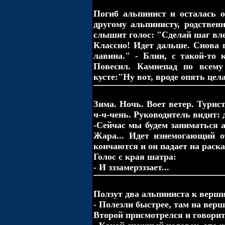
Погиб альпинист и осталась о
другому альпинисту, родственн
слышит голос: "Сделай шаг вле
Класcно! Идет дальше. Снова г
лавина." - Блин, с такой-то 
Повесил. Камнепад по всему 
кусте:"Ну вот, вроде опять цел
Зима. Ночь. Воет ветер. Турист
ч-ч-чень. Руководитель видит: 
-Сейчас мы будем заниматься а
Жара... Идет изнемогающий о
кончаются и он падает на раска
Голос с края шатра:
- И зззамерзззает...
Ползут два альпиниста к верши
- Полезли быстрее, там на вер
Второй присмотрелся и говорит