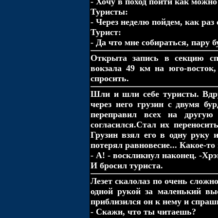
- Хочу в поход пойти как можно
Туристы:
- Через неделю пойдем, как раз
Турист:
- Да что мне собираться, пару 
Открыта запись в секцию сп
вокзала 49 км на юго-восток,
спросить.
Шли и шли себе туристы. Вдру
через него грузин с двумя бу
переправил всех на другую
согласился.Стал их переносить
Грузин взял его в одну руку 
потерял равновесие... Какое-то
- А! - воскликнул наконец. -Хрэ
И бросил туриста.
Лезет скалолаз по очень сложно
одной рукой за маленький выс
приблизился он к нему и спраш
- Скажи, что ты читаешь?