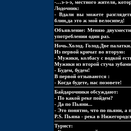
-…э-э-э, местного жителя, кото
Лодочник:
- Вдали вы можете разглядет
блин,да это ж мой велосипед!
Объявление: Меняю двухместну
употреблении один раз.
Ночь.Холод. Голод.Две палатки
Из первой кричат во вторую:
- Мужики, колбасу с водкой ест
Мужики из второй стуча зубами
- Будем, будем!
В первой отзываются :
- Когда будете, нас позовете!
Байдаpочники обсуждают:
- По какой pеке пойдем?
- Да по Пьяни...
- Это понятно, что по пьяни, а 
P.S. Пьяна - pека в Hижегоpодс
Турист: