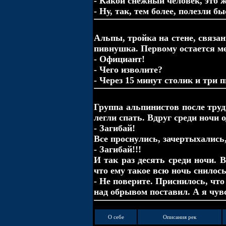
- Какой снежный человек, это ж
- Ну, так, тем более, полезли бы
Альпы, тройка на стене, связа
пивнушка. Первому остается ме
- Официант!
- Чего изволите?
- Через 15 минут столик и три п
Группа альпинистов после труд
легли спать. Вдруг среди ночи о
- Загибай!
Все проснулись, зачертыхались,
- Загибай!!!
И так раз десять среди ночи. 
что ему такое всю ночь снилось
- Не поверите. Приснилось, что
над обрывом поставил. А я чувс
О себе
Описания рек