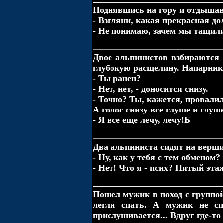
Поднявшись на гору и отдышавш
- Взгляни, какая прекрасная д
- Не понимаю, зачем мы тащили
Двое альпинистов взбираются 
глубокую расщелину. Напарник
- Ты ранен?
- Нет, нет, - доносится снизу.
- Точно? Ты, кажется, провалил
А голос снизу все глуше и глуш
- Я все еще лечу, лечу!Б
Два альпиниста сидят на верши
- Ну, как у тебя с тем обменом
- Нет! Что я - псих? Пятый этаж
Пошел мужик в поход с группой
легли спать. А мужик не с
прислушивается... Вдруг где-т