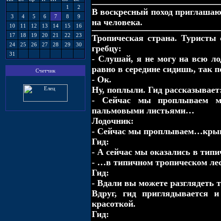
1
2
В воскpесный поход пpиглашают
3
4
5
6
7
8
9
на человека.
10
11
12
13
14
15
16
17
18
19
20
21
22
23
Тропическая страна. Туристы 
24
25
26
27
28
29
30
гребцу:
31
- Слушай, я не могу на всю ло
равно в середине сидишь, так п
Счетчик
- Ок.
Ну, поплыли. Гид рассказывает
- Сейчас мы проплываем м
пальмовыми листьями…
Лодочник:
- Сейчас мы проплываем…кр
Гид:
- А сейчас мы оказались в тип
- …в типичном тропическом л
Гид:
- Вдали вы можете разглядеть
Вдруг, гид приглядывается и
красоткой.
Гид: