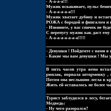
- А-а-а-а!!!
Мужик вскакивает, пульс беше
- А-а-а-а-а-а!!!
Мужик хватает дубину и встае
РОЖА с бородой и фингалом и 
- Извините, у вас спичек не буд
С перепугу мужик как даст ему 
- А-а-а-а-а-а-а-а!!!!!
- Девушки ! Пойдемте с нами в 
- Какие мы вам девушки ! Мы уж
В пять часов утpа жена встал
pюкзак, порвала штормовку , в
Потом она неслышно легла в кp
Жить ей оставалось не более часа
Турист заблудился в лесу, бега
Медведь:
- Ну чего разорался?