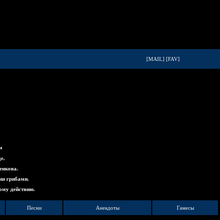
[MAIL]
[FAV]
м
е.
енкова.
ии грибами.
ому действию.
Песни
Анекдоты
Гамесы