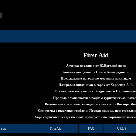
First Aid
Аптечка походная от Ю.Боголюбского
Аптечка походная от Ольги Виноградовой.
Предсказание погоды по местным признакам
Дозировка витаминов в горах от Харченко А.Ф.
Ставим палатку вместе с Владиславом Паршинины
Правила безопасности в водном туpистическом поход
Выживание в условиях холодного климата от Виктора Яш
Симптомы отравления грибами. Первая помощь при отравлен
Характеристика лекарственных препаратов по фармакологическ
 рек
First Aid
FAQ
URL'S