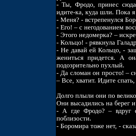
- Ты, Фродо, принес сюда
идите-ка, куда шли. Пока я 
- Меня? - встрепенулся Бо
- Его! – с негодованием во
- Этого недомерка? – искр
- Кольцо! - рявкнула Гала
- Не давай ей Кольцо, - з
жениться придется. А он
подозрительно пухлый.
- Да сломан он просто! – с
– Все, хватит. Идите спать
Долго плыли они по велико
Они высадились на берег и
- А где Фродо? – вдруг 
поблизости.
- Боромира тоже нет, - ска