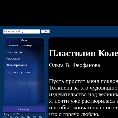
Меню
Главная страница
Пластилин Кол
Веселости
Рассказы
Ольга В. Феофанова
Фотоприколы
Водный туризм
Пусть простят меня покло
Толкиена за это чудовищно
издевательство над велики
Я почти уже растворилась 
и чтобы окончательно не с
Календарь
что я горячо люблю.
Август 2026
Пн
Вт
Ср
Чт
Пт
Сб
Вс