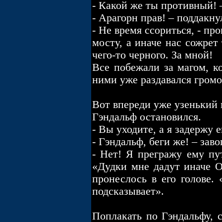
- Какой же ты противный! 
- Арагорн прав! – поддакн
- Не время ссориться, - п
мосту, а иначе нас сожре
чего-то черного. За мной!
Все побежали за магом, к
ними уже раздавался гром
Вот впереди уже узенький 
Гэндальф остановился.
- Вы уходите, а я задержу е
- Гэндальф, беги же! – зав
- Нет! Я прегражу ему пут
«Дудки мне дадут иначе О
пронеслось в его голове.
подсказывает».
Поплакать по Гэндальфу, 