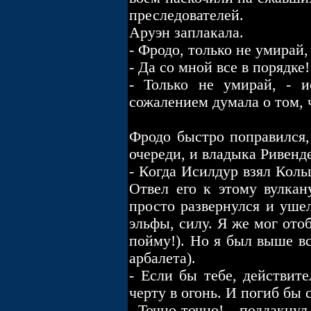
преследователей.
Аруэн заплакала.
- Фродо, только не умирай,
- Да со мной все в порядке
- Только не умирай, - и
сожалением думала о том, ч
Фродо быстро поправился,
очереди, и владыка Ривенде
- Когда Исилдур взял Кольц
Отвел его к этому вулкану
просто развернулся и уше
эльфы, силу. Я же мог отоб
пойму!). Но я был выше вс
арбалета).
- Если бы тебе, действит
черту в огонь. И погиб бы 
- Точно-точно! – поддакнул