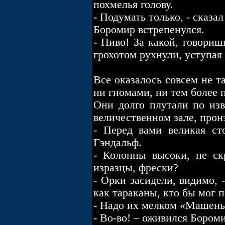
похмелья голову.
- Подумать только, - сказал
Боромир встрепенулся.
- Пиво! За какой, говориш
грохотом рухнули, уступая 
Все оказалось совсем не т
ни гномами, ни тем более п
Они долго плутали по изв
величественном зале, прон
- Перед вами великая ст
Гэндальф.
- Колонны высоки, не ск
изразцы, фрески?
- Орки засидели, видимо, 
как тараканы, кто бы мог 
- Надо их мелком «Машеньк
- Во-во! – оживился Бороми