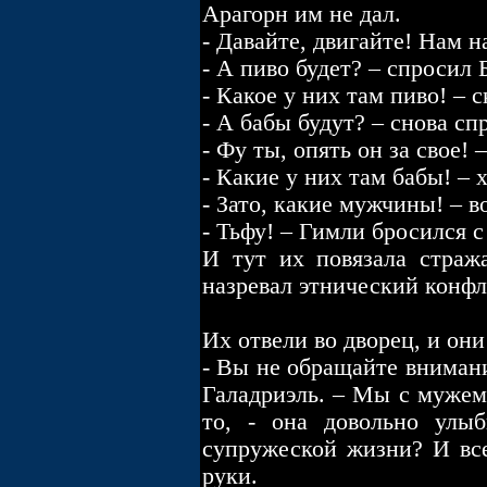
Арагорн им не дал.
- Давайте, двигайте! Нам 
- А пиво будет? – спросил
- Какое у них там пиво! – 
- А бабы будут? – снова с
- Фу ты, опять он за свое!
- Какие у них там бабы! – 
- Зато, какие мужчины! – в
- Тьфу! – Гимли бросился с
И тут их повязала стража
назревал этнический конфл
Их отвели во дворец, и он
- Вы не обращайте внимани
Галадриэль. – Мы с мужем 
то, - она довольно улы
супружеской жизни? И все 
руки.