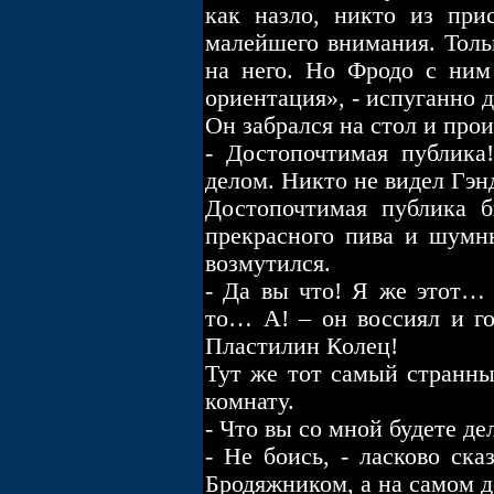
как назло, никто из при
малейшего внимания. Толь
на него. Но Фродо с ним 
ориентация», - испуганно 
Он забрался на стол и прои
- Достопочтимая публик
делом. Никто не видел Гэн
Достопочтимая публика б
прекрасного пива и шумн
возмутился.
- Да вы что! Я же этот…
то… А! – он воссиял и го
Пластилин Колец!
Тут же тот самый странны
комнату.
- Что вы со мной будете де
- Не боись, - ласково ск
Бродяжником, а на самом д