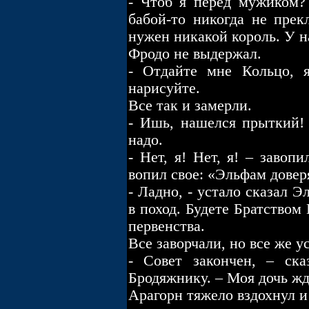
- Чтоб я перед мужиком?
бабой-то никогда не прек
нужен никакой король. У на
Фродо не выдержал.
- Отдайте мне Кольцо, 
нарисуйте.
Все так и замерли.
- Ишь, нашелся прыткий! 
надо.
- Нет, я! Нет, я! – завоп
вопил свое: «Эльфам довер
- Ладно, - устало сказал 
в поход. Будете Братством
первенства.
Все заворчали, но все же у
- Совет закончен, – ска
Бродяжнику. – Моя дочь жд
Арагорн тяжело вздохнул и