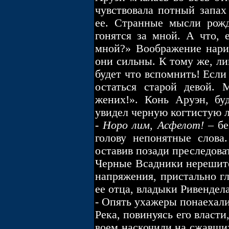
чувствовала потный запах
ее. Странные мысли рожд
гонятся за мной. А что, 
мной?» Воображение нари
они сильны. К тому же, ли
будет что вспомнить! Если
остаться старой девой. 
жених!». Конь Аруэн, бу
увидел черную когтистую 
-
Норо лим, Асфелот!
– бе
голову непонятные слова
оставив позади преследова
Черные Всадники нерешител
напряжения, пристально гл
ее отца, владыки Ривендел
- Опять ухажеры понаехали!
Река, повинуясь его власт
воем наскочили на сжавши