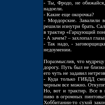
- Ты, Фродо, не обижайся
надоели.
- Какие еще окорочка?
- Мордорские. Завалили в
решили изнутри брать. Сал
в трактир «Гарцующий пони
- А зачем? – захлопал глаз
- Так надо, - заговорщиц
недоумении.
Поразмыслив, что мудрецу 
дорогу. Путь был не близк
его чуть не задавил нетре
- Куда только ГИБДД смо
черным все можно. Откупят
Но, вот и трактир. Все в
пиво в огромных пинтовых
Хоббитании-то сухой закон