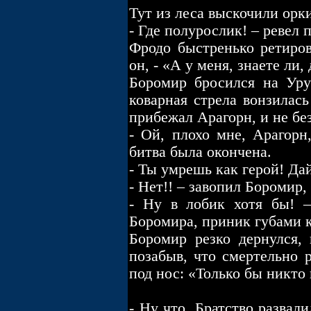
Тут из леса выскочили орк
- Где полурослик! – ревел 
Фродо быстренько ретиров
он, - «А у меня, знаете ли, 
Боромир бросился на Урук
коварная стрела вонзилась
прибежал Арагорн, и не без
- Ой, плохо мне, Арагорн
битва была окончена.
- Ты умрешь как герой! Дай
- Нет!! – завопил Боромир,
- Ну в лобик хотя бы! –
Боромира, приник губами 
Боромир резко дернулся, 
позабыв, что смертельно 
под нос: «Только бы никто 
- Ну что, Братство развал