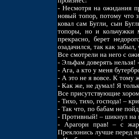
произнес:
- Несмотря на ожидания п
новый топор, потому что з
ковал сам Бугли, сын Бугл
топоры, но и кольчужки 
прекрасно, берет недорог
озадачился, так как забыл, 
Все смотрели на него с ож
- Эльфам доверять нельзя!
- Ага, а кто у меня бутербр
- А это не я вовсе. К тому
- Как же, не думал! Я толь
Все присутствующие хором
- Тихо, тихо, господа! – кр
- Так что, по бабам не по
- Противный! – шикнул на 
- Арагорн прав! – с жар
Преклонись лучше перед ни