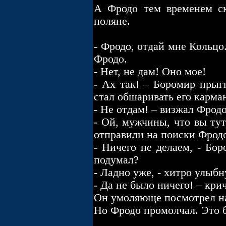
А Фродо тем временем ск
поляне.
- Фродо, отдай мне Кольцо
Фродо.
- Нет, не дам! Оно мое!
- Ах так! – Боромир прыгн
стал обшаривать его карман
- Не отдам! – визжал Фродо
- Ой, мужчины, что вы тут
отправили на поиски Фрод
- Ничего не делаем, - Бо
подумал?
- Ладно уже, - хитро улыбн
- Да не было ничего! – кри
Он умоляюще посмотрел на
Но Фродо промолчал. Это 