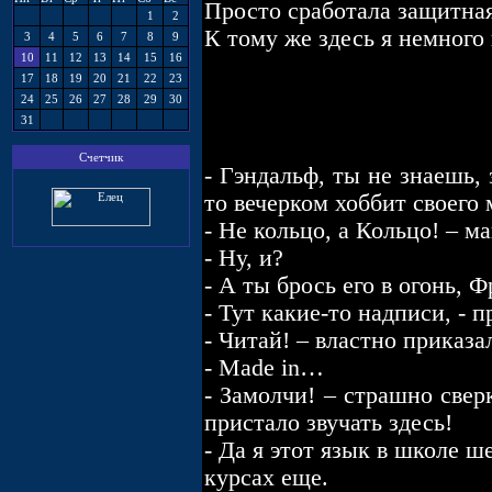
Просто сработала защитная
1
2
К тому же здесь я немного
3
4
5
6
7
8
9
10
11
12
13
14
15
16
17
18
19
20
21
22
23
24
25
26
27
28
29
30
31
Счетчик
- Гэндальф, ты не знаешь,
то вечерком хоббит своего 
- Не кольцо, а Кольцо! – 
- Ну, и?
- А ты брось его в огонь, 
- Тут какие-то надписи, - 
- Читай! – властно приказа
- Made in…
- Замолчи! – страшно свер
пристало звучать здесь!
- Да я этот язык в школе ш
курсах еще.