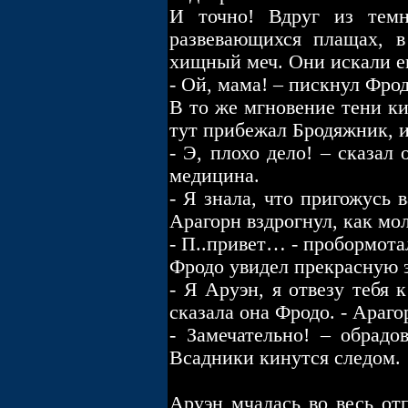
И точно! Вдруг из темн
развевающихся плащах, 
хищный меч. Они искали ег
- Ой, мама! – пискнул Фро
В то же мгновение тени ки
тут прибежал Бродяжник, и
- Э, плохо дело! – сказал
медицина.
- Я знала, что пригожусь 
Арагорн вздрогнул, как мо
- П..привет… - пробормота
Фродо увидел прекрасную 
- Я Аруэн, я отвезу тебя 
сказала она Фродо. - Араго
- Замечательно! – обрадо
Всадники кинутся следом.
Аруэн мчалась во весь от