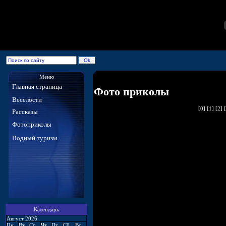
Меню
Главная страница
Фото приколы
Веселости
[0]
[1]
[2]
Рассказы
Фотоприколы
Водный туризм
Календарь
Август 2026
Пн
Вт
Ср
Чт
Пт
Сб
Вс