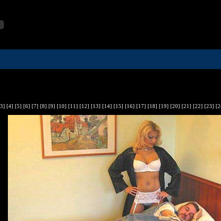
[3]
[4]
[5]
[6]
[7]
[8]
[9]
[10]
[11]
[12]
[13]
[14]
[15]
[16]
[17]
[18]
[19]
[20]
[21]
[22]
[23]
[2