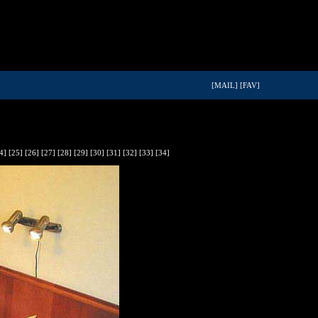
[MAIL]
[FAV]
4]
[25]
[26]
[27]
[28]
[29]
[30]
[31]
[32]
[33]
[34]